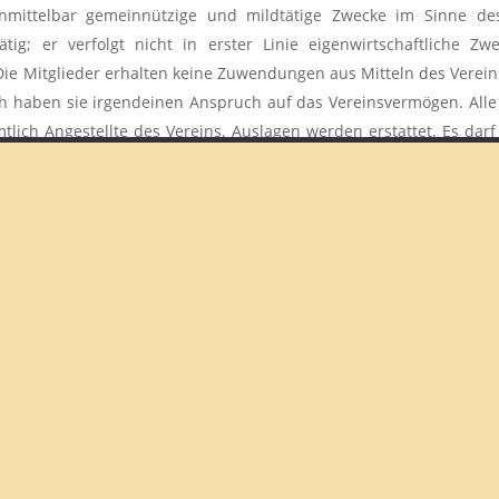
unmittelbar gemeinnützige und mildtätige Zwecke im Sinne de
tig; er verfolgt nicht in erster Linie eigenwirtschaftliche Z
e Mitglieder erhalten keine Zuwendungen aus Mitteln des Vereins
ch haben sie irgendeinen Anspruch auf das Vereinsvermögen. All
mtlich Angestellte des Vereins. Auslagen werden erstattet. Es d
nismäßig hohe Vergütungen, begünstigt werden.
chrhein e.V.
Person sein, die das 18. Lebensjahr vollendet hat sowie jede juri
egiert den stellv. Vorstandssprecher, über den schriftlichen Aufna
informiert. Bei Ablehnung des Aufnahmeantrages ist der Vorsta
 Mitglied im Verein werden. Sie können von der Beitragspflicht be