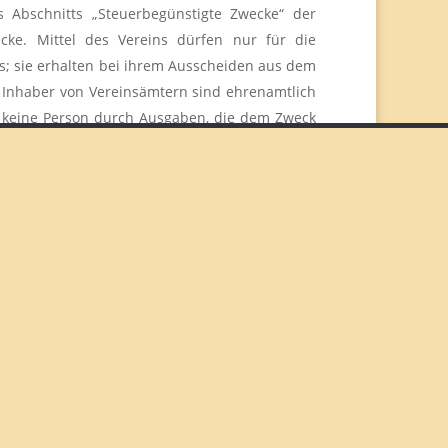
s Abschnitts „Steuerbegünstigte Zwecke“ der
wecke. Mittel des Vereins dürfen nur für die
; sie erhalten bei ihrem Ausscheiden aus dem
e Inhaber von Vereinsämtern sind ehrenamtlich
arf keine Person durch Ausgaben, die dem Zweck
stische Person, die gewillt ist, den Zweck des
hmeantrag zu entscheiden. Der Vorstand wird in
nd nicht verpflichtet, dem Antragsteller die
freit werden.