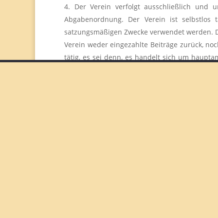
Der Verein verfolgt ausschließlich und 
Abgabenordnung. Der Verein ist selbstlos tä
satzungsmäßigen Zwecke verwendet werden. Di
Verein weder eingezahlte Beiträge zurück, no
tätig, es sei denn, es handelt sich um haupta
des Vereins fremd sind oder durch unverhält
Der Verein ist Mitglied im Caritasverband Ho
§ 3 Erwerb der Mitgliedschaft
Mitglied des Vereins kann jede natürliche 
Vereins nach § 2 zu fördern. Der Vorstand del
der nachfolgenden Vorstandssitzung darüber 
Gründe der Ablehnung bekannt zu geben.
Personen die ehrenamtlich tätig sind können
§ 4 Beendigung der Mitgliedschaft